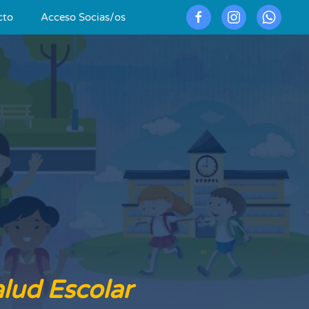
cto
Acceso Socias/os
lud Escolar