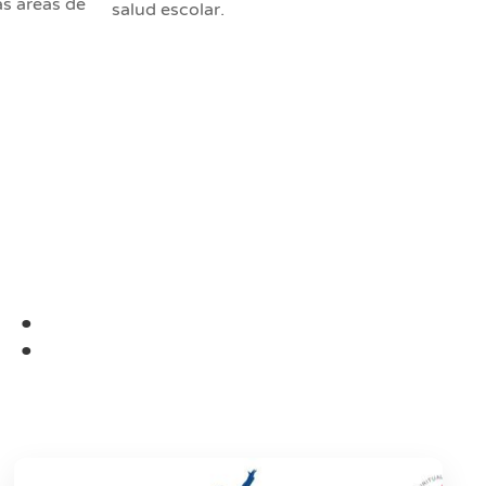
as áreas de
salud escolar.
 :